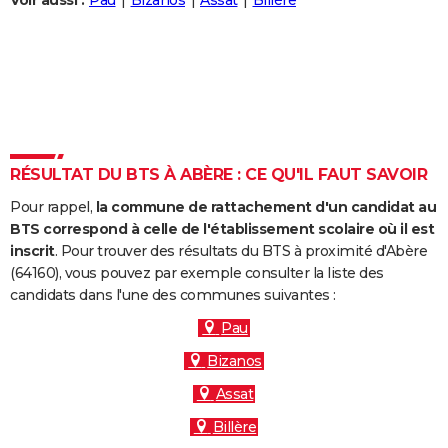
Voir aussi :
Pau
Bizanos
Assat
Billère
City break
Voyage de noces
Climat
Destinations
Voyage nature
Forum
+
PHOTO
GUIDES D'ACHAT
BONS PLANS
CARTE DE VOEUX
RÉSULTAT DU BTS À ABÈRE : CE QU'IL FAUT SAVOIR
Carte Bonne année
Carte Pâques
Carte de Noël
Carte Saint-Valentin
Carte d'anniversaire
DICTIONNAIRE
Pour rappel,
la commune de rattachement d'un candidat au
Biographies
Expressions
Dictionnaire
Citations
Proverbes
PROGRAMME TV
BTS correspond à celle de l'établissement scolaire où il est
inscrit
. Pour trouver des résultats du BTS à proximité d'Abère
COPAINS D'AVANT
(64160), vous pouvez par exemple consulter la liste des
candidats dans l'une des communes suivantes :
Se connecter
Collèges
Universités
Service militaire
S'inscrire
Lycées
Primaires
Entreprises
Avis de recherche
AVIS DE DÉCÈS
Pau
FORUM
Bizanos
Lifestyle
Sport
Television
Cinema
Bricolage
Culture
Auto
Voyage
Assat
Billère