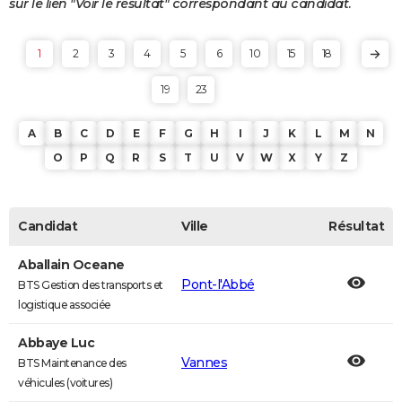
sur le lien "Voir le résultat" correspondant au candidat.
1
2
3
4
5
6
10
15
18
19
23
A
B
C
D
E
F
G
H
I
J
K
L
M
N
O
P
Q
R
S
T
U
V
W
X
Y
Z
Candidat
Ville
Résultat
Aballain Oceane
Pont-l'Abbé
BTS Gestion des transports et
logistique associée
Abbaye Luc
Vannes
BTS Maintenance des
véhicules (voitures)