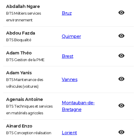
Abdallah Ngare
Bruz
BTS Métiers services
environnement
Abdou Fazda
Quimper
BTS Bioqualité
Adam Théo
Brest
BTS Gestion de la PME
Adam Yanis
Vannes
BTS Maintenance des
véhicules (voitures)
Agenais Antoine
Montauban-de-
BTS Techniques et services
Bretagne
en matériels agricoles
Ainard Enzo
Lorient
BTS Conception réalisation