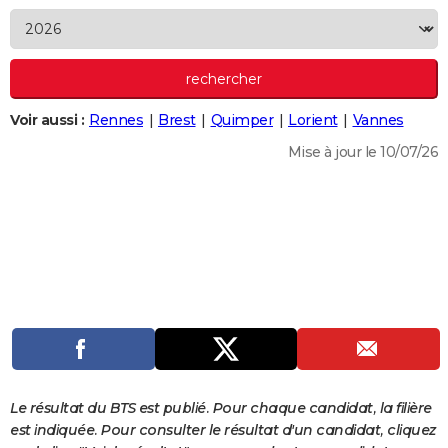
City break
Voyage de noces
Climat
Destinations
Voyage nature
Forum
+
PHOTO
GUIDES D'ACHAT
BONS PLANS
Voir aussi :
Rennes
Brest
Quimper
Lorient
Vannes
CARTE DE VOEUX
Mise à jour le 10/07/26
Carte Bonne année
Carte Pâques
Carte de Noël
Carte Saint-Valentin
Carte d'anniversaire
DICTIONNAIRE
Biographies
Expressions
Dictionnaire
Citations
Proverbes
PROGRAMME TV
COPAINS D'AVANT
Se connecter
Collèges
Universités
Service militaire
S'inscrire
Lycées
Primaires
Entreprises
Avis de recherche
AVIS DE DÉCÈS
FORUM
Lifestyle
Sport
Television
Cinema
Bricolage
Culture
Auto
Voyage
Le résultat du BTS est publié. Pour chaque candidat, la filière
est indiquée. Pour consulter le résultat d'un candidat, cliquez