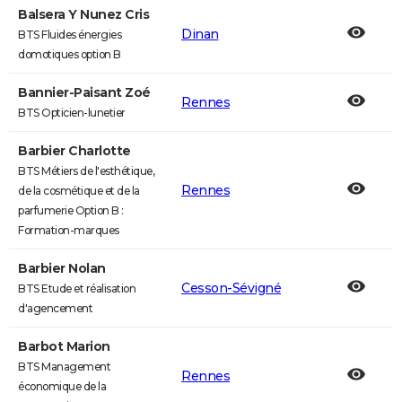
Balsera Y Nunez Cris
Dinan
BTS Fluides énergies
domotiques option B
Bannier-Paisant Zoé
Rennes
BTS Opticien-lunetier
Barbier Charlotte
BTS Métiers de l'esthétique,
Rennes
de la cosmétique et de la
parfumerie Option B :
Formation-marques
Barbier Nolan
Cesson-Sévigné
BTS Etude et réalisation
d'agencement
Barbot Marion
BTS Management
Rennes
économique de la