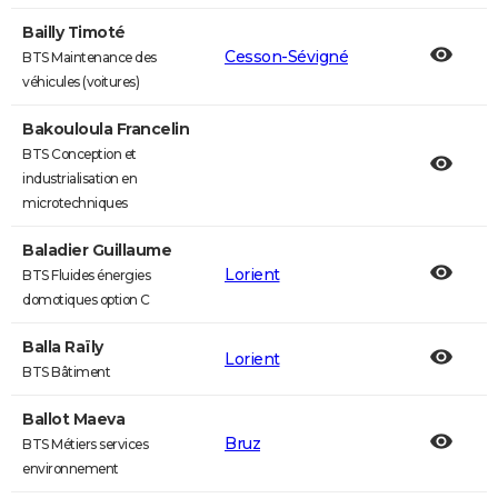
Bailly Timoté
Cesson-Sévigné
BTS Maintenance des
véhicules (voitures)
Bakouloula Francelin
BTS Conception et
industrialisation en
microtechniques
Baladier Guillaume
Lorient
BTS Fluides énergies
domotiques option C
Balla Raïly
Lorient
BTS Bâtiment
Ballot Maeva
Bruz
BTS Métiers services
environnement