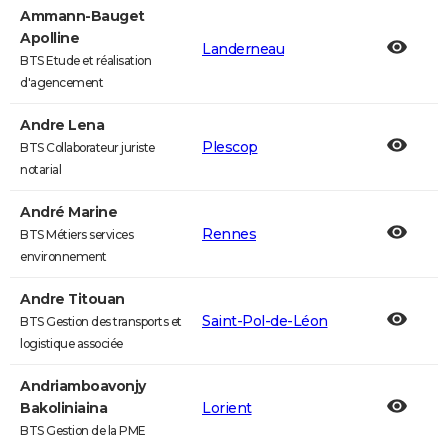
Ammann-Bauget
Apolline
Landerneau
BTS Etude et réalisation
d'agencement
Andre Lena
Plescop
BTS Collaborateur juriste
notarial
André Marine
Rennes
BTS Métiers services
environnement
Andre Titouan
Saint-Pol-de-Léon
BTS Gestion des transports et
logistique associée
Andriamboavonjy
Bakoliniaina
Lorient
BTS Gestion de la PME