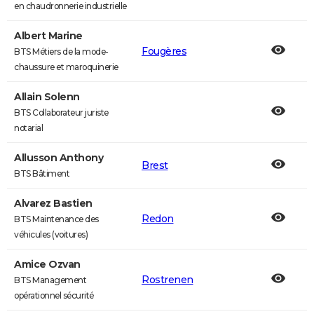
en chaudronnerie industrielle
Albert Marine
Fougères
BTS Métiers de la mode-
chaussure et maroquinerie
Allain Solenn
BTS Collaborateur juriste
notarial
Allusson Anthony
Brest
BTS Bâtiment
Alvarez Bastien
Redon
BTS Maintenance des
véhicules (voitures)
Amice Ozvan
Rostrenen
BTS Management
opérationnel sécurité