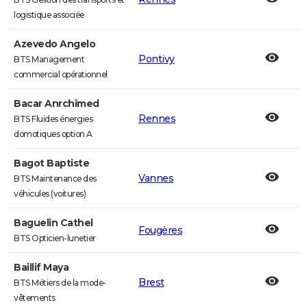
logistique associée
Azevedo Angelo
Pontivy
BTS Management
commercial opérationnel
Bacar Anrchimed
Rennes
BTS Fluides énergies
domotiques option A
Bagot Baptiste
Vannes
BTS Maintenance des
véhicules (voitures)
Baguelin Cathel
Fougères
BTS Opticien-lunetier
Baillif Maya
Brest
BTS Métiers de la mode-
vêtements