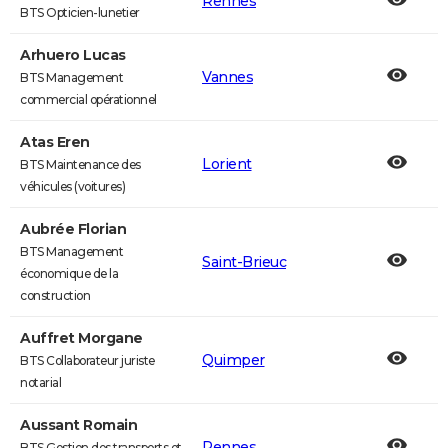
Rennes
BTS Opticien-lunetier
Arhuero Lucas
Vannes
BTS Management
commercial opérationnel
Atas Eren
Lorient
BTS Maintenance des
véhicules (voitures)
Aubrée Florian
BTS Management
Saint-Brieuc
économique de la
construction
Auffret Morgane
Quimper
BTS Collaborateur juriste
notarial
Aussant Romain
Rennes
BTS Gestion des transports et