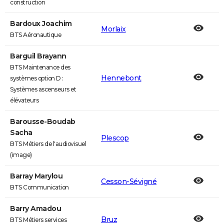
construction
Bardoux Joachim
Morlaix
BTS Aéronautique
Barguil Brayann
BTS Maintenance des
Hennebont
systèmes option D :
Systèmes ascenseurs et
élévateurs
Barousse-Boudab
Sacha
Plescop
BTS Métiers de l'audiovisuel
(image)
Barray Marylou
Cesson-Sévigné
BTS Communication
Barry Amadou
Bruz
BTS Métiers services