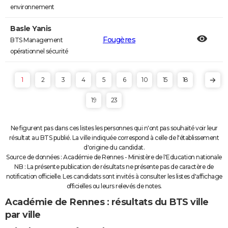
environnement
Basle Yanis
Fougères
BTS Management
opérationnel sécurité
1
2
3
4
5
6
10
15
18
19
23
Ne figurent pas dans ces listes les personnes qui n'ont pas souhaité voir leur
résultat au BTS publié. La ville indiquée correspond à celle de l'établissement
d'origine du candidat.
Source de données : Académie de Rennes - Ministère de l'Education nationale
NB : La présente publication de résultats ne présente pas de caractère de
notification officielle. Les candidats sont invités à consulter les listes d'affichage
officielles ou leurs relevés de notes.
Académie de Rennes : résultats du BTS ville
par ville