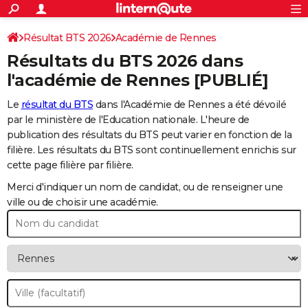
ACTUALITÉS
Connexion
S'inscrire
Résultat BTS 2026
Académie de Rennes
Rechercher
Société
Education
Villes
Politique
Faits Divers
Monde
+
SPORT
Résultats du BTS 2026 dans
Football
Cyclisme
Forum
Coupe du monde 2026
Tennis
Rugby
CULTURE
l'académie de Rennes [PUBLIÉ]
TNT
Cinéma
Musique
Programme TV
Streaming
Sorties cinéma
+
FINANCE
Le
résultat du BTS
dans l'Académie de Rennes a été dévoilé
par le ministère de l'Education nationale. L'heure de
Impôts
Immobilier
Banque
Crédit
Retraite
Epargne
Risques naturels par ville
Assurance
AUTO
publication des résultats du BTS peut varier en fonction de la
filière. Les résultats du BTS sont continuellement enrichis sur
Réserver un essai
Berlines
Forum auto
Essais
Citadines
SUV
+
HIGH-TECH
cette page filière par filière.
Meilleur smartphone
Ordinateurs
Guide high-tech
Mobiles
Internet
Jeux vidéo
+
BRICOLAGE
Merci d'indiquer un nom de candidat, ou de renseigner une
ville ou de choisir une académie.
Aménagement intérieur
Cuisine
Jardinage
+
Forum
Extérieur
Salle de bains
Rangement
WEEK-END
Escapades
Expositions
Week-end nature
Guides de France
Patrimoine
Musées
+
LIFESTYLE
Bien-être
Mode
+
Art de vivre
Loisirs
Modes de vie
SANTE
Guide de la santé
Médicaments
+
Alimentation
Maladies
Sommeil
VOYAGE