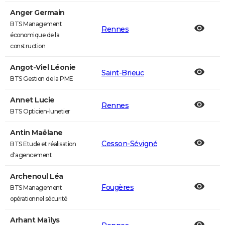
Anger Germain
BTS Management
Rennes
économique de la
construction
Angot-Viel Léonie
Saint-Brieuc
BTS Gestion de la PME
Annet Lucie
Rennes
BTS Opticien-lunetier
Antin Maëlane
Cesson-Sévigné
BTS Etude et réalisation
d'agencement
Archenoul Léa
Fougères
BTS Management
opérationnel sécurité
Arhant Maïlys