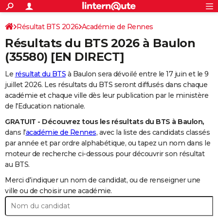
ACTUALITÉS
Connexion
S'inscrire
Résultat BTS 2026
Académie de Rennes
Rechercher
Société
Education
Villes
Politique
Faits Divers
Monde
+
SPORT
Résultats du BTS 2026 à
Baulon
Football
Cyclisme
Forum
Coupe du monde 2026
Tennis
Rugby
CULTURE
(35580) [EN DIRECT]
TNT
Cinéma
Musique
Programme TV
Streaming
Sorties cinéma
+
FINANCE
Le
résultat du BTS
à Baulon sera dévoilé entre le 17 juin et le 9
juillet 2026. Les résultats du BTS seront diffusés dans chaque
Impôts
Immobilier
Banque
Crédit
Retraite
Epargne
Risques naturels par ville
Assurance
AUTO
académie et chaque ville dès leur publication par le ministère
de l'Education nationale.
Réserver un essai
Berlines
Forum auto
Essais
Citadines
SUV
+
HIGH-TECH
GRATUIT - Découvrez tous les résultats du BTS à Baulon,
Meilleur smartphone
Ordinateurs
Guide high-tech
Mobiles
Internet
Jeux vidéo
+
BRICOLAGE
dans l'
académie de Rennes
, avec la liste des candidats classés
par année et par ordre alphabétique, ou tapez un nom dans le
Aménagement intérieur
Cuisine
Jardinage
+
Forum
Extérieur
Salle de bains
Rangement
WEEK-END
moteur de recherche ci-dessous pour découvrir son résultat
au BTS.
Escapades
Expositions
Week-end nature
Guides de France
Patrimoine
Musées
+
LIFESTYLE
Merci d'indiquer un nom de candidat, ou de renseigner une
Bien-être
Mode
+
Art de vivre
Loisirs
Modes de vie
ville ou de choisir une académie.
SANTE
Guide de la santé
Médicaments
+
Alimentation
Maladies
Sommeil
VOYAGE