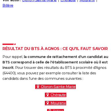
Voir aussi :
Oloron-Sainte-Marie
Chéraute
Mourenx
City break
Voyage de noces
Climat
Destinations
Voyage nature
Forum
+
Billère
PHOTO
GUIDES D'ACHAT
BONS PLANS
CARTE DE VOEUX
Carte Bonne année
Carte Pâques
Carte de Noël
Carte Saint-Valentin
Carte d'anniversaire
DICTIONNAIRE
RÉSULTAT DU BTS À AGNOS : CE QU'IL FAUT SAVOIR
Biographies
Expressions
Dictionnaire
Citations
Proverbes
PROGRAMME TV
Pour rappel,
la commune de rattachement d'un candidat au
BTS correspond à celle de l'établissement scolaire où il est
COPAINS D'AVANT
inscrit
. Pour trouver des résultats du BTS à proximité d'Agnos
(64400), vous pouvez par exemple consulter la liste des
Se connecter
Collèges
Universités
Service militaire
S'inscrire
Lycées
Primaires
Entreprises
Avis de recherche
AVIS DE DÉCÈS
candidats dans l'une des communes suivantes :
FORUM
Oloron-Sainte-Marie
Chéraute
Lifestyle
Sport
Television
Cinema
Bricolage
Culture
Auto
Voyage
Mourenx