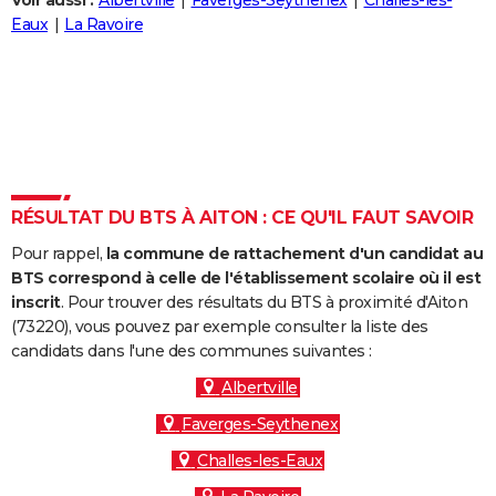
Voir aussi :
Albertville
Faverges-Seythenex
Challes-les-
City break
Voyage de noces
Climat
Destinations
Voyage nature
Forum
+
Eaux
La Ravoire
PHOTO
GUIDES D'ACHAT
BONS PLANS
CARTE DE VOEUX
Carte Bonne année
Carte Pâques
Carte de Noël
Carte Saint-Valentin
Carte d'anniversaire
DICTIONNAIRE
RÉSULTAT DU BTS À AITON : CE QU'IL FAUT SAVOIR
Biographies
Expressions
Dictionnaire
Citations
Proverbes
PROGRAMME TV
Pour rappel,
la commune de rattachement d'un candidat au
BTS correspond à celle de l'établissement scolaire où il est
COPAINS D'AVANT
inscrit
. Pour trouver des résultats du BTS à proximité d'Aiton
(73220), vous pouvez par exemple consulter la liste des
Se connecter
Collèges
Universités
Service militaire
S'inscrire
Lycées
Primaires
Entreprises
Avis de recherche
AVIS DE DÉCÈS
candidats dans l'une des communes suivantes :
FORUM
Albertville
Faverges-Seythenex
Lifestyle
Sport
Television
Cinema
Bricolage
Culture
Auto
Voyage
Challes-les-Eaux