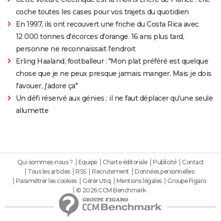
coche toutes les cases pour vos trajets du quotidien
En 1997, ils ont recouvert une friche du Costa Rica avec
12 000 tonnes d'écorces d'orange. 16 ans plus tard,
personne ne reconnaissait l'endroit
Erling Haaland, footballeur : "Mon plat préféré est quelque
chose que je ne peux presque jamais manger. Mais je dois
l'avouer, j'adore ça"
Un défi réservé aux génies : il ne faut déplacer qu'une seule
allumette
Qui sommes-nous ?
Equipe
Charte éditoriale
Publicité
Contact
Tous les articles
RSS
Recrutement
Données personnelles
Paramétrer les cookies
Gérer Utiq
Mentions légales
Groupe Figaro
© 2026 CCM Benchmark