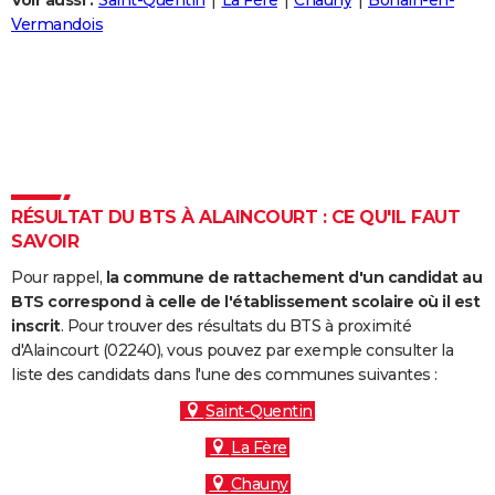
Voir aussi :
Saint-Quentin
La Fère
Chauny
Bohain-en-
City break
Voyage de noces
Climat
Destinations
Voyage nature
Forum
+
Vermandois
PHOTO
GUIDES D'ACHAT
BONS PLANS
CARTE DE VOEUX
Carte Bonne année
Carte Pâques
Carte de Noël
Carte Saint-Valentin
Carte d'anniversaire
DICTIONNAIRE
RÉSULTAT DU BTS À ALAINCOURT : CE QU'IL FAUT
SAVOIR
Biographies
Expressions
Dictionnaire
Citations
Proverbes
PROGRAMME TV
Pour rappel,
la commune de rattachement d'un candidat au
COPAINS D'AVANT
BTS correspond à celle de l'établissement scolaire où il est
inscrit
. Pour trouver des résultats du BTS à proximité
Se connecter
Collèges
Universités
Service militaire
S'inscrire
Lycées
Primaires
Entreprises
Avis de recherche
AVIS DE DÉCÈS
d'Alaincourt (02240), vous pouvez par exemple consulter la
liste des candidats dans l'une des communes suivantes :
FORUM
Saint-Quentin
Lifestyle
Sport
Television
Cinema
Bricolage
Culture
Auto
Voyage
La Fère
Chauny