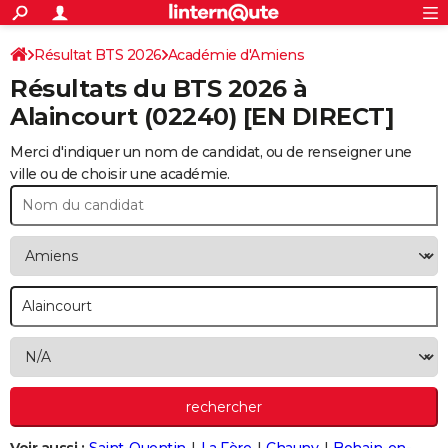
ACTUALITÉS
Connexion
S'inscrire
Résultat BTS 2026
Académie d'Amiens
Rechercher
Société
Education
Villes
Politique
Faits Divers
Monde
+
SPORT
Résultats du BTS 2026 à
Football
Cyclisme
Forum
Coupe du monde 2026
Tennis
Rugby
CULTURE
Alaincourt
(02240) [EN DIRECT]
TNT
Cinéma
Musique
Programme TV
Streaming
Sorties cinéma
+
FINANCE
Merci d'indiquer un nom de candidat, ou de renseigner une
ville ou de choisir une académie.
Impôts
Immobilier
Banque
Crédit
Retraite
Epargne
Risques naturels par ville
Assurance
AUTO
Réserver un essai
Berlines
Forum auto
Essais
Citadines
SUV
+
HIGH-TECH
Meilleur smartphone
Ordinateurs
Guide high-tech
Mobiles
Internet
Jeux vidéo
+
BRICOLAGE
Aménagement intérieur
Cuisine
Jardinage
+
Forum
Extérieur
Salle de bains
Rangement
WEEK-END
Escapades
Expositions
Week-end nature
Guides de France
Patrimoine
Musées
+
LIFESTYLE
Bien-être
Mode
+
Art de vivre
Loisirs
Modes de vie
SANTE
Guide de la santé
Médicaments
+
Alimentation
Maladies
Sommeil
VOYAGE