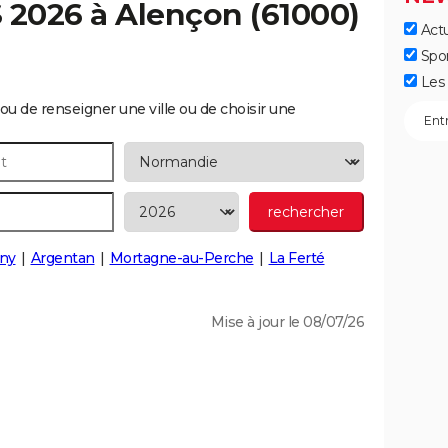
S 2026 à
Alençon
(61000)
Actu
Spo
Les 
ou de renseigner une ville ou de choisir une
ny
Argentan
Mortagne-au-Perche
La Ferté
Mise à jour le 08/07/26