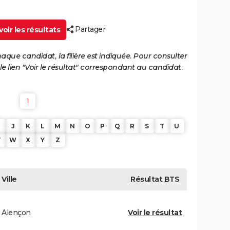
Partager
oir les résultats
haque candidat, la filière est indiquée. Pour consulter
 le lien "Voir le résultat" correspondant au candidat.
1
J
K
L
M
N
O
P
Q
R
S
T
U
V
W
X
Y
Z
Ville
Résultat
BTS
Alençon
Voir le résultat