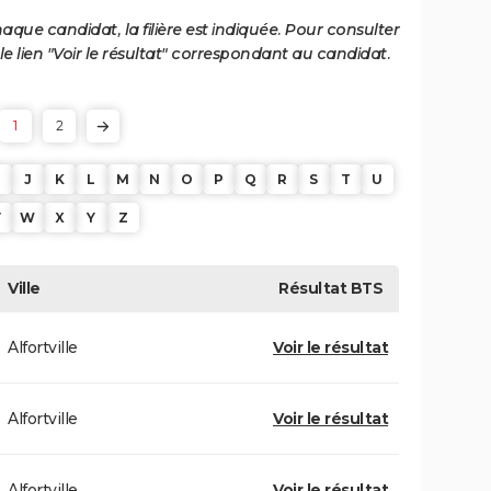
haque candidat, la filière est indiquée. Pour consulter
 le lien "Voir le résultat" correspondant au candidat.
1
2
J
K
L
M
N
O
P
Q
R
S
T
U
V
W
X
Y
Z
Ville
Résultat
BTS
Alfortville
Voir le résultat
Alfortville
Voir le résultat
Alfortville
Voir le résultat