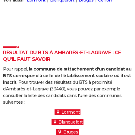
Voir aussi :
Lormont
Blanquefort
Bruges
Cenon
City break
Voyage de noces
Climat
Destinations
Voyage nature
Forum
+
PHOTO
GUIDES D'ACHAT
BONS PLANS
CARTE DE VOEUX
RÉSULTAT DU BTS À AMBARÈS-ET-LAGRAVE : CE
Carte Bonne année
Carte Pâques
Carte de Noël
Carte Saint-Valentin
Carte d'anniversaire
DICTIONNAIRE
QU'IL FAUT SAVOIR
Biographies
Expressions
Dictionnaire
Citations
Proverbes
PROGRAMME TV
Pour rappel,
la commune de rattachement d'un candidat au
BTS correspond à celle de l'établissement scolaire où il est
COPAINS D'AVANT
inscrit
. Pour trouver des résultats du BTS à proximité
d'Ambarès-et-Lagrave (33440), vous pouvez par exemple
Se connecter
Collèges
Universités
Service militaire
S'inscrire
Lycées
Primaires
Entreprises
Avis de recherche
AVIS DE DÉCÈS
consulter la liste des candidats dans l'une des communes
suivantes :
FORUM
Lormont
Lifestyle
Sport
Television
Cinema
Bricolage
Culture
Auto
Voyage
Blanquefort
Bruges