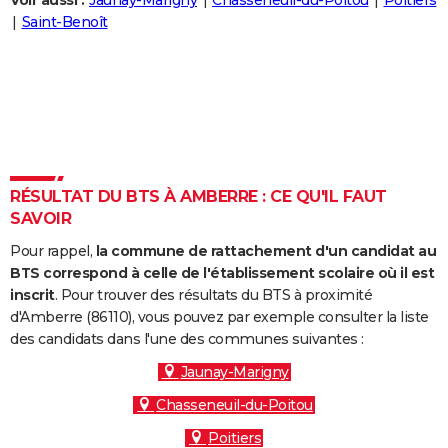
Voir aussi :
Jaunay-Marigny
Chasseneuil-du-Poitou
Poitiers
City break
Voyage de noces
Climat
Destinations
Voyage nature
Forum
+
Saint-Benoît
PHOTO
GUIDES D'ACHAT
BONS PLANS
CARTE DE VOEUX
Carte Bonne année
Carte Pâques
Carte de Noël
Carte Saint-Valentin
Carte d'anniversaire
DICTIONNAIRE
RÉSULTAT DU BTS À AMBERRE : CE QU'IL FAUT
SAVOIR
Biographies
Expressions
Dictionnaire
Citations
Proverbes
PROGRAMME TV
Pour rappel,
la commune de rattachement d'un candidat au
COPAINS D'AVANT
BTS correspond à celle de l'établissement scolaire où il est
inscrit
. Pour trouver des résultats du BTS à proximité
Se connecter
Collèges
Universités
Service militaire
S'inscrire
Lycées
Primaires
Entreprises
Avis de recherche
AVIS DE DÉCÈS
d'Amberre (86110), vous pouvez par exemple consulter la liste
des candidats dans l'une des communes suivantes :
FORUM
Jaunay-Marigny
Lifestyle
Sport
Television
Cinema
Bricolage
Culture
Auto
Voyage
Chasseneuil-du-Poitou
Poitiers