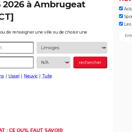
S 2026 à
Ambrugeat
Actu
CT]
Spo
Les 
ou de renseigner une ville ou de choisir une
ns
Ussel
Neuvic
Tulle
 : CE QU'IL FAUT SAVOIR