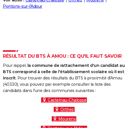
Voir aussi :
Castelnau-Chalosse
Orthez
Mourenx
City break
Voyage de noces
Climat
Destinations
Voyage nature
Forum
+
Pontonx-sur-l'Adour
PHOTO
GUIDES D'ACHAT
BONS PLANS
CARTE DE VOEUX
Carte Bonne année
Carte Pâques
Carte de Noël
Carte Saint-Valentin
Carte d'anniversaire
DICTIONNAIRE
RÉSULTAT DU BTS À AMOU : CE QU'IL FAUT SAVOIR
Biographies
Expressions
Dictionnaire
Citations
Proverbes
PROGRAMME TV
Pour rappel,
la commune de rattachement d'un candidat au
BTS correspond à celle de l'établissement scolaire où il est
COPAINS D'AVANT
inscrit
. Pour trouver des résultats du BTS à proximité d'Amou
(40330), vous pouvez par exemple consulter la liste des
Se connecter
Collèges
Universités
Service militaire
S'inscrire
Lycées
Primaires
Entreprises
Avis de recherche
AVIS DE DÉCÈS
candidats dans l'une des communes suivantes :
FORUM
Castelnau-Chalosse
Orthez
Lifestyle
Sport
Television
Cinema
Bricolage
Culture
Auto
Voyage
Mourenx