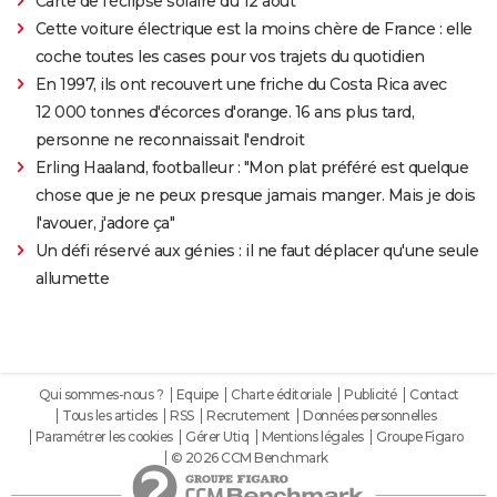
Carte de l'éclipse solaire du 12 août
Cette voiture électrique est la moins chère de France : elle
coche toutes les cases pour vos trajets du quotidien
En 1997, ils ont recouvert une friche du Costa Rica avec
12 000 tonnes d'écorces d'orange. 16 ans plus tard,
personne ne reconnaissait l'endroit
Erling Haaland, footballeur : "Mon plat préféré est quelque
chose que je ne peux presque jamais manger. Mais je dois
l'avouer, j'adore ça"
Un défi réservé aux génies : il ne faut déplacer qu'une seule
allumette
Qui sommes-nous ?
Equipe
Charte éditoriale
Publicité
Contact
Tous les articles
RSS
Recrutement
Données personnelles
Paramétrer les cookies
Gérer Utiq
Mentions légales
Groupe Figaro
© 2026 CCM Benchmark