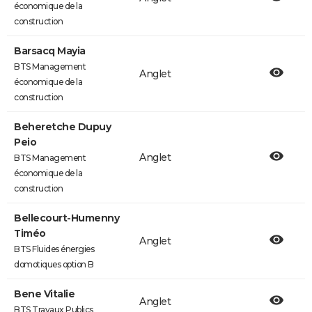
économique de la
construction
Barsacq Mayia
BTS Management
Anglet
économique de la
construction
Beheretche Dupuy
Peio
Anglet
BTS Management
économique de la
construction
Bellecourt-Humenny
Timéo
Anglet
BTS Fluides énergies
domotiques option B
Bene Vitalie
Anglet
BTS Travaux Publics