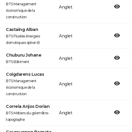
BTS Management
Anglet
économique de la
construction
Castaing Alban
Anglet
BTS Fluides énergies
domotiques option B
Chuburu Johane
Anglet
BTS Bâtiment
Coigdarens Lucas
BTS Management
Anglet
économique de la
construction
Correia Anjos Dorian
Anglet
BTS Métiers du géomêtre-
topographe