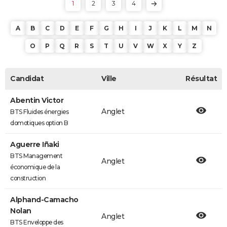
1
2
3
4
A
B
C
D
E
F
G
H
I
J
K
L
M
N
O
P
Q
R
S
T
U
V
W
X
Y
Z
Candidat
Ville
Résultat
Abentin Victor
Anglet
BTS Fluides énergies
domotiques option B
Aguerre Iñaki
BTS Management
Anglet
économique de la
construction
Alphand-Camacho
Nolan
Anglet
BTS Enveloppe des