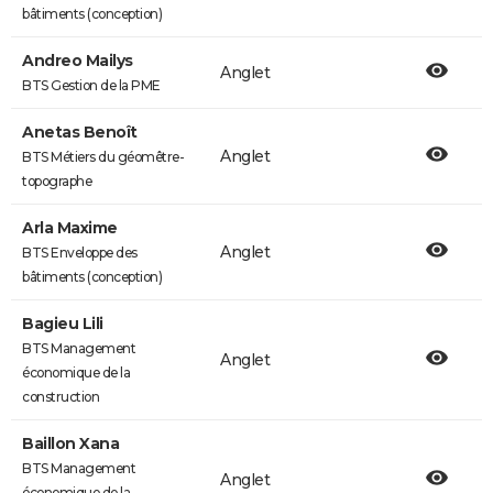
bâtiments (conception)
Andreo Mailys
Anglet
BTS Gestion de la PME
Anetas Benoît
Anglet
BTS Métiers du géomêtre-
topographe
Arla Maxime
Anglet
BTS Enveloppe des
bâtiments (conception)
Bagieu Lili
BTS Management
Anglet
économique de la
construction
Baillon Xana
BTS Management
Anglet
économique de la