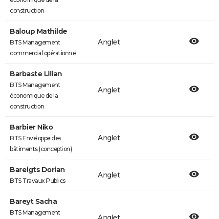
construction
Baloup Mathilde
Anglet
BTS Management
commercial opérationnel
Barbaste Lilian
BTS Management
Anglet
économique de la
construction
Barbier Niko
Anglet
BTS Enveloppe des
bâtiments (conception)
Bareigts Dorian
Anglet
BTS Travaux Publics
Bareyt Sacha
BTS Management
Anglet