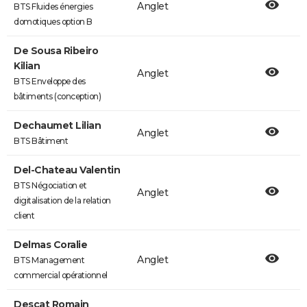
Anglet
BTS Fluides énergies
domotiques option B
De Sousa Ribeiro
Kilian
Anglet
BTS Enveloppe des
bâtiments (conception)
Dechaumet Lilian
Anglet
BTS Bâtiment
Del-Chateau Valentin
BTS Négociation et
Anglet
digitalisation de la relation
client
Delmas Coralie
Anglet
BTS Management
commercial opérationnel
Descat Romain