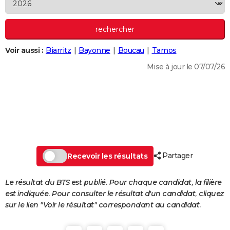
City break
Voyage de noces
Climat
Destinations
Voyage nature
Forum
+
PHOTO
GUIDES D'ACHAT
Voir aussi :
Biarritz
Bayonne
Boucau
Tarnos
BONS PLANS
Mise à jour le 07/07/26
CARTE DE VOEUX
Carte Bonne année
Carte Pâques
Carte de Noël
Carte Saint-Valentin
Carte d'anniversaire
DICTIONNAIRE
Biographies
Expressions
Dictionnaire
Citations
Proverbes
PROGRAMME TV
COPAINS D'AVANT
Partager
Se connecter
Collèges
Universités
Service militaire
S'inscrire
Lycées
Primaires
Entreprises
Avis de recherche
Recevoir les résultats
AVIS DE DÉCÈS
FORUM
Le résultat du BTS est publié. Pour chaque candidat, la filière
est indiquée. Pour consulter le résultat d'un candidat, cliquez
Lifestyle
Sport
Television
Cinema
Bricolage
Culture
Auto
Voyage
sur le lien "Voir le résultat" correspondant au candidat.