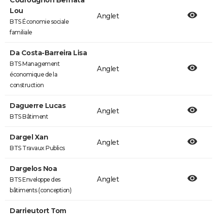
Courougnon Bernata
Lou
Anglet
BTS Économie sociale
familiale
Da Costa-Barreira Lisa
BTS Management
Anglet
économique de la
construction
Daguerre Lucas
Anglet
BTS Bâtiment
Dargel Xan
Anglet
BTS Travaux Publics
Dargelos Noa
Anglet
BTS Enveloppe des
bâtiments (conception)
Darrieutort Tom