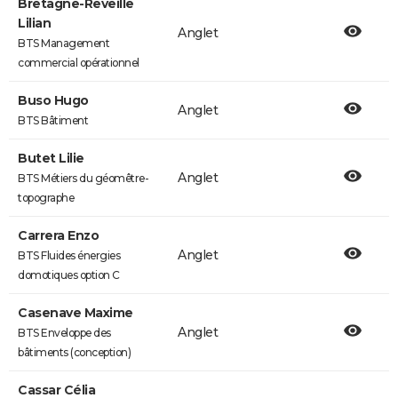
Bretagne-Reveille
Lilian
Anglet
BTS Management
commercial opérationnel
Buso Hugo
Anglet
BTS Bâtiment
Butet Lilie
Anglet
BTS Métiers du géomêtre-
topographe
Carrera Enzo
Anglet
BTS Fluides énergies
domotiques option C
Casenave Maxime
Anglet
BTS Enveloppe des
bâtiments (conception)
Cassar Célia