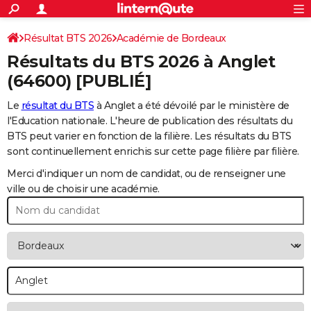
ACTUALITÉS
Connexion
S'inscrire
Résultat BTS 2026
Académie de Bordeaux
Rechercher
Société
Education
Villes
Politique
Faits Divers
Monde
+
SPORT
Résultats du BTS 2026 à
Anglet
Football
Cyclisme
Forum
Coupe du monde 2026
Tennis
Rugby
CULTURE
(64600) [PUBLIÉ]
TNT
Cinéma
Musique
Programme TV
Streaming
Sorties cinéma
+
FINANCE
Le
résultat du BTS
à Anglet a été dévoilé par le ministère de
l'Education nationale. L'heure de publication des résultats du
Impôts
Immobilier
Banque
Crédit
Retraite
Epargne
Risques naturels par ville
Assurance
AUTO
BTS peut varier en fonction de la filière. Les résultats du BTS
sont continuellement enrichis sur cette page filière par filière.
Réserver un essai
Berlines
Forum auto
Essais
Citadines
SUV
+
HIGH-TECH
Merci d'indiquer un nom de candidat, ou de renseigner une
Meilleur smartphone
Ordinateurs
Guide high-tech
Mobiles
Internet
Jeux vidéo
+
BRICOLAGE
ville ou de choisir une académie.
Aménagement intérieur
Cuisine
Jardinage
+
Forum
Extérieur
Salle de bains
Rangement
WEEK-END
Escapades
Expositions
Week-end nature
Guides de France
Patrimoine
Musées
+
LIFESTYLE
Bien-être
Mode
+
Art de vivre
Loisirs
Modes de vie
SANTE
Guide de la santé
Médicaments
+
Alimentation
Maladies
Sommeil
VOYAGE