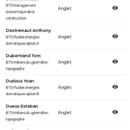
BTS Management
Anglet
économique de la
construction
Destremaut Anthony
Anglet
BTS Fluides énergies
domotiques option A
Dubertrand Tom
Anglet
BTS Métiers du géomêtre-
topographe
Dudous Yoan
Anglet
BTS Fluides énergies
domotiques option B
Dueso Esteban
Anglet
BTS Métiers du géomêtre-
topographe