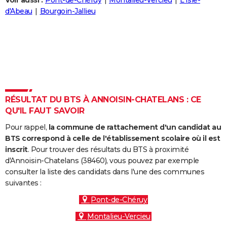
Voir aussi :
Pont-de-Chéruy
Montalieu-Vercieu
L'Isle-
City break
Voyage de noces
Climat
Destinations
Voyage nature
Forum
+
d'Abeau
Bourgoin-Jallieu
PHOTO
GUIDES D'ACHAT
BONS PLANS
CARTE DE VOEUX
Carte Bonne année
Carte Pâques
Carte de Noël
Carte Saint-Valentin
Carte d'anniversaire
DICTIONNAIRE
RÉSULTAT DU BTS À ANNOISIN-CHATELANS : CE
QU'IL FAUT SAVOIR
Biographies
Expressions
Dictionnaire
Citations
Proverbes
PROGRAMME TV
Pour rappel,
la commune de rattachement d'un candidat au
COPAINS D'AVANT
BTS correspond à celle de l'établissement scolaire où il est
inscrit
. Pour trouver des résultats du BTS à proximité
Se connecter
Collèges
Universités
Service militaire
S'inscrire
Lycées
Primaires
Entreprises
Avis de recherche
AVIS DE DÉCÈS
d'Annoisin-Chatelans (38460), vous pouvez par exemple
consulter la liste des candidats dans l'une des communes
FORUM
suivantes :
Lifestyle
Sport
Television
Cinema
Bricolage
Culture
Auto
Voyage
Pont-de-Chéruy
Montalieu-Vercieu