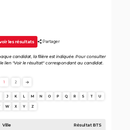
Partager
oir les résultats
haque candidat, la filière est indiquée. Pour consulter
 le lien "Voir le résultat" correspondant au candidat.
1
2
J
K
L
M
N
O
P
Q
R
S
T
U
V
W
X
Y
Z
Ville
Résultat
BTS