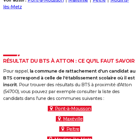
Voir aussi :
Pont-à-Mousson
Maxéville
Peltre
Moulins-
City break
Voyage de noces
Climat
Destinations
Voyage nature
Forum
+
lès-Metz
PHOTO
GUIDES D'ACHAT
BONS PLANS
CARTE DE VOEUX
Carte Bonne année
Carte Pâques
Carte de Noël
Carte Saint-Valentin
Carte d'anniversaire
DICTIONNAIRE
RÉSULTAT DU BTS À ATTON : CE QU'IL FAUT SAVOIR
Biographies
Expressions
Dictionnaire
Citations
Proverbes
PROGRAMME TV
Pour rappel,
la commune de rattachement d'un candidat au
BTS correspond à celle de l'établissement scolaire où il est
COPAINS D'AVANT
inscrit
. Pour trouver des résultats du BTS à proximité d'Atton
(54700), vous pouvez par exemple consulter la liste des
Se connecter
Collèges
Universités
Service militaire
S'inscrire
Lycées
Primaires
Entreprises
Avis de recherche
AVIS DE DÉCÈS
candidats dans l'une des communes suivantes :
FORUM
Pont-à-Mousson
Maxéville
Lifestyle
Sport
Television
Cinema
Bricolage
Culture
Auto
Voyage
Peltre