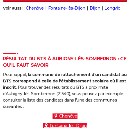
City break
Voyage de noces
Climat
Destinations
Voyage nature
Forum
+
PHOTO
Voir aussi :
Chenôve
Fontaine-lès-Dijon
Dijon
Longvic
GUIDES D'ACHAT
BONS PLANS
CARTE DE VOEUX
Carte Bonne année
Carte Pâques
Carte de Noël
Carte Saint-Valentin
Carte d'anniversaire
DICTIONNAIRE
RÉSULTAT DU BTS À AUBIGNY-LÈS-SOMBERNON : CE
Biographies
Expressions
Dictionnaire
Citations
Proverbes
QU'IL FAUT SAVOIR
PROGRAMME TV
Pour rappel,
la commune de rattachement d'un candidat au
COPAINS D'AVANT
BTS correspond à celle de l'établissement scolaire où il est
inscrit
. Pour trouver des résultats du BTS à proximité
Se connecter
Collèges
Universités
Service militaire
S'inscrire
Lycées
Primaires
Entreprises
Avis de recherche
AVIS DE DÉCÈS
d'Aubigny-lès-Sombernon (21540), vous pouvez par exemple
consulter la liste des candidats dans l'une des communes
FORUM
suivantes :
Lifestyle
Sport
Television
Cinema
Bricolage
Culture
Auto
Voyage
Chenôve
Fontaine-lès-Dijon