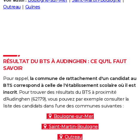
Voir aussi :
Boulogne-sur-Mer
Saint-Martin-Boulogne
City break
Voyage de noces
Climat
Destinations
Voyage nature
Forum
+
Outreau
Guînes
PHOTO
GUIDES D'ACHAT
BONS PLANS
CARTE DE VOEUX
Carte Bonne année
Carte Pâques
Carte de Noël
Carte Saint-Valentin
Carte d'anniversaire
DICTIONNAIRE
RÉSULTAT DU BTS À AUDINGHEN : CE QU'IL FAUT
SAVOIR
Biographies
Expressions
Dictionnaire
Citations
Proverbes
PROGRAMME TV
Pour rappel,
la commune de rattachement d'un candidat au
COPAINS D'AVANT
BTS correspond à celle de l'établissement scolaire où il est
inscrit
. Pour trouver des résultats du BTS à proximité
Se connecter
Collèges
Universités
Service militaire
S'inscrire
Lycées
Primaires
Entreprises
Avis de recherche
AVIS DE DÉCÈS
d'Audinghen (62179), vous pouvez par exemple consulter la
liste des candidats dans l'une des communes suivantes :
FORUM
Boulogne-sur-Mer
Lifestyle
Sport
Television
Cinema
Bricolage
Culture
Auto
Voyage
Saint-Martin-Boulogne
Outreau