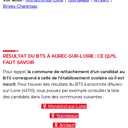
Voir aussi :
Monistrol-sur-Loire
Yssingeaux
Ambert
City break
Voyage de noces
Climat
Destinations
Voyage nature
Forum
+
Brives-Charensac
PHOTO
GUIDES D'ACHAT
BONS PLANS
CARTE DE VOEUX
Carte Bonne année
Carte Pâques
Carte de Noël
Carte Saint-Valentin
Carte d'anniversaire
DICTIONNAIRE
RÉSULTAT DU BTS À AUREC-SUR-LOIRE : CE QU'IL
FAUT SAVOIR
Biographies
Expressions
Dictionnaire
Citations
Proverbes
PROGRAMME TV
Pour rappel,
la commune de rattachement d'un candidat au
COPAINS D'AVANT
BTS correspond à celle de l'établissement scolaire où il est
inscrit
. Pour trouver des résultats du BTS à proximité d'Aurec-
Se connecter
Collèges
Universités
Service militaire
S'inscrire
Lycées
Primaires
Entreprises
Avis de recherche
AVIS DE DÉCÈS
sur-Loire (43110), vous pouvez par exemple consulter la liste
des candidats dans l'une des communes suivantes :
FORUM
Monistrol-sur-Loire
Lifestyle
Sport
Television
Cinema
Bricolage
Culture
Auto
Voyage
Yssingeaux
Ambert