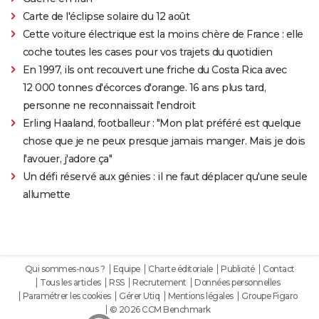
Carte de l'éclipse solaire du 12 août
Cette voiture électrique est la moins chère de France : elle
coche toutes les cases pour vos trajets du quotidien
En 1997, ils ont recouvert une friche du Costa Rica avec
12 000 tonnes d'écorces d'orange. 16 ans plus tard,
personne ne reconnaissait l'endroit
Erling Haaland, footballeur : "Mon plat préféré est quelque
chose que je ne peux presque jamais manger. Mais je dois
l'avouer, j'adore ça"
Un défi réservé aux génies : il ne faut déplacer qu'une seule
allumette
Qui sommes-nous ?
Equipe
Charte éditoriale
Publicité
Contact
Tous les articles
RSS
Recrutement
Données personnelles
Paramétrer les cookies
Gérer Utiq
Mentions légales
Groupe Figaro
© 2026 CCM Benchmark