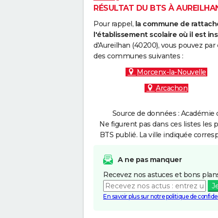
RÉSULTAT DU BTS À AUREILHAN 
Pour rappel,
la commune de rattache
l'établissement scolaire où il est ins
d'Aureilhan (40200), vous pouvez par 
des communes suivantes :
Morcenx-la-Nouvelle
Arcachon
Source de données : Académie d
Ne figurent pas dans ces listes les 
BTS publié. La ville indiquée corres
A ne pas manquer
Recevez nos astuces et bons plans
J
En savoir plus sur notre politique de confiden