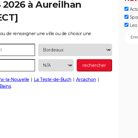
S 2026 à
Aureilhan
Actu
ECT]
Spo
Les 
ou de renseigner une ville ou de choisir une
x-la-Nouvelle
La Teste-de-Buch
Arcachon
Bains