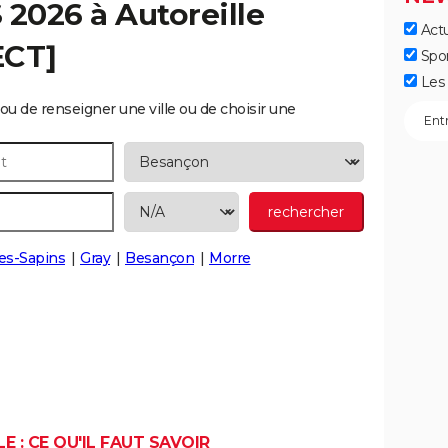
S 2026 à
Autoreille
Actu
ECT]
Spo
Les 
ou de renseigner une ville ou de choisir une
les-Sapins
Gray
Besançon
Morre
 : CE QU'IL FAUT SAVOIR