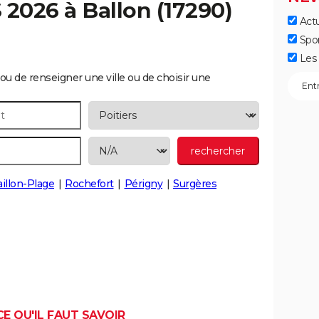
S 2026 à
Ballon
(17290)
Actu
Spo
Les 
ou de renseigner une ville ou de choisir une
aillon-Plage
Rochefort
Périgny
Surgères
CE QU'IL FAUT SAVOIR