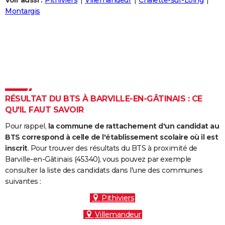
Voir aussi :
Pithiviers
Villemandeur
Châlette-sur-Loing
City break
Voyage de noces
Climat
Destinations
Voyage nature
Forum
+
Montargis
PHOTO
GUIDES D'ACHAT
BONS PLANS
CARTE DE VOEUX
Carte Bonne année
Carte Pâques
Carte de Noël
Carte Saint-Valentin
Carte d'anniversaire
DICTIONNAIRE
RÉSULTAT DU BTS À BARVILLE-EN-GÂTINAIS : CE
QU'IL FAUT SAVOIR
Biographies
Expressions
Dictionnaire
Citations
Proverbes
PROGRAMME TV
Pour rappel,
la commune de rattachement d'un candidat au
COPAINS D'AVANT
BTS correspond à celle de l'établissement scolaire où il est
inscrit
. Pour trouver des résultats du BTS à proximité de
Se connecter
Collèges
Universités
Service militaire
S'inscrire
Lycées
Primaires
Entreprises
Avis de recherche
AVIS DE DÉCÈS
Barville-en-Gâtinais (45340), vous pouvez par exemple
consulter la liste des candidats dans l'une des communes
FORUM
suivantes :
Lifestyle
Sport
Television
Cinema
Bricolage
Culture
Auto
Voyage
Pithiviers
Villemandeur