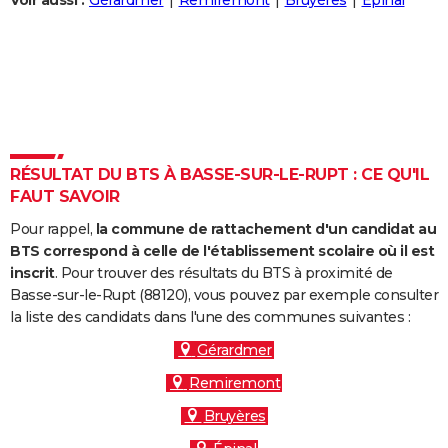
Voir aussi :
Gérardmer
Remiremont
Bruyères
Épinal
City break
Voyage de noces
Climat
Destinations
Voyage nature
Forum
+
PHOTO
GUIDES D'ACHAT
BONS PLANS
CARTE DE VOEUX
RÉSULTAT DU BTS À BASSE-SUR-LE-RUPT : CE QU'IL
Carte Bonne année
Carte Pâques
Carte de Noël
Carte Saint-Valentin
Carte d'anniversaire
DICTIONNAIRE
FAUT SAVOIR
Biographies
Expressions
Dictionnaire
Citations
Proverbes
PROGRAMME TV
Pour rappel,
la commune de rattachement d'un candidat au
BTS correspond à celle de l'établissement scolaire où il est
COPAINS D'AVANT
inscrit
. Pour trouver des résultats du BTS à proximité de
Basse-sur-le-Rupt (88120), vous pouvez par exemple consulter
Se connecter
Collèges
Universités
Service militaire
S'inscrire
Lycées
Primaires
Entreprises
Avis de recherche
AVIS DE DÉCÈS
la liste des candidats dans l'une des communes suivantes :
FORUM
Gérardmer
Remiremont
Lifestyle
Sport
Television
Cinema
Bricolage
Culture
Auto
Voyage
Bruyères