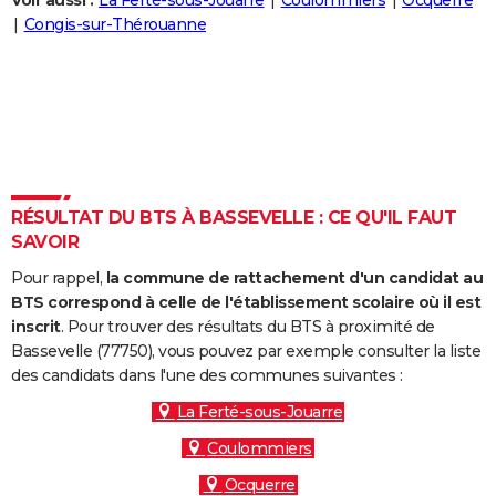
Voir aussi :
La Ferté-sous-Jouarre
Coulommiers
Ocquerre
City break
Voyage de noces
Climat
Destinations
Voyage nature
Forum
+
Congis-sur-Thérouanne
PHOTO
GUIDES D'ACHAT
BONS PLANS
CARTE DE VOEUX
Carte Bonne année
Carte Pâques
Carte de Noël
Carte Saint-Valentin
Carte d'anniversaire
DICTIONNAIRE
RÉSULTAT DU BTS À BASSEVELLE : CE QU'IL FAUT
SAVOIR
Biographies
Expressions
Dictionnaire
Citations
Proverbes
PROGRAMME TV
Pour rappel,
la commune de rattachement d'un candidat au
COPAINS D'AVANT
BTS correspond à celle de l'établissement scolaire où il est
inscrit
. Pour trouver des résultats du BTS à proximité de
Se connecter
Collèges
Universités
Service militaire
S'inscrire
Lycées
Primaires
Entreprises
Avis de recherche
AVIS DE DÉCÈS
Bassevelle (77750), vous pouvez par exemple consulter la liste
des candidats dans l'une des communes suivantes :
FORUM
La Ferté-sous-Jouarre
Lifestyle
Sport
Television
Cinema
Bricolage
Culture
Auto
Voyage
Coulommiers
Ocquerre