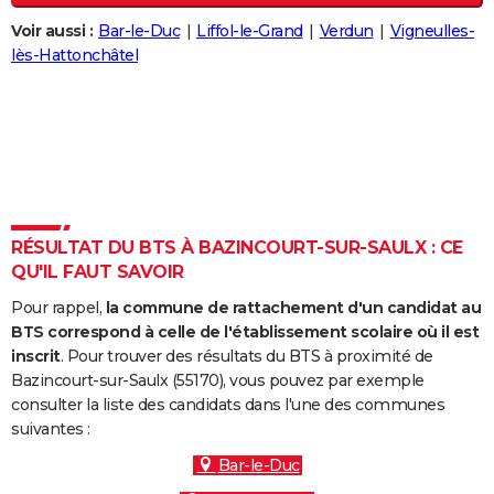
City break
Voyage de noces
Climat
Destinations
Voyage nature
Forum
+
PHOTO
Voir aussi :
Bar-le-Duc
Liffol-le-Grand
Verdun
Vigneulles-
lès-Hattonchâtel
GUIDES D'ACHAT
BONS PLANS
CARTE DE VOEUX
Carte Bonne année
Carte Pâques
Carte de Noël
Carte Saint-Valentin
Carte d'anniversaire
DICTIONNAIRE
Biographies
Expressions
Dictionnaire
Citations
Proverbes
RÉSULTAT DU BTS À BAZINCOURT-SUR-SAULX : CE
PROGRAMME TV
QU'IL FAUT SAVOIR
COPAINS D'AVANT
Pour rappel,
la commune de rattachement d'un candidat au
BTS correspond à celle de l'établissement scolaire où il est
Se connecter
Collèges
Universités
Service militaire
S'inscrire
Lycées
Primaires
Entreprises
Avis de recherche
AVIS DE DÉCÈS
inscrit
. Pour trouver des résultats du BTS à proximité de
Bazincourt-sur-Saulx (55170), vous pouvez par exemple
FORUM
consulter la liste des candidats dans l'une des communes
Lifestyle
Sport
Television
Cinema
Bricolage
Culture
Auto
Voyage
suivantes :
Bar-le-Duc