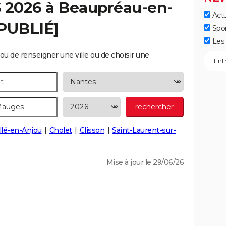
S 2026 à
Beaupréau-en-
Actu
[PUBLIÉ]
Spo
Les 
ou de renseigner une ville ou de choisir une
lé-en-Anjou
Cholet
Clisson
Saint-Laurent-sur-
Mise à jour le 29/06/26