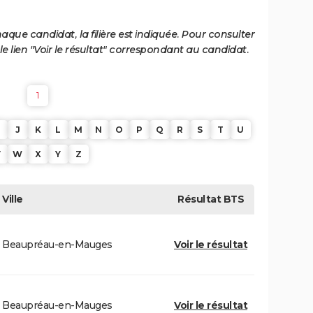
haque candidat, la filière est indiquée. Pour consulter
 le lien "Voir le résultat" correspondant au candidat.
1
J
K
L
M
N
O
P
Q
R
S
T
U
V
W
X
Y
Z
Ville
Résultat
BTS
Beaupréau-en-Mauges
Voir le résultat
Beaupréau-en-Mauges
Voir le résultat