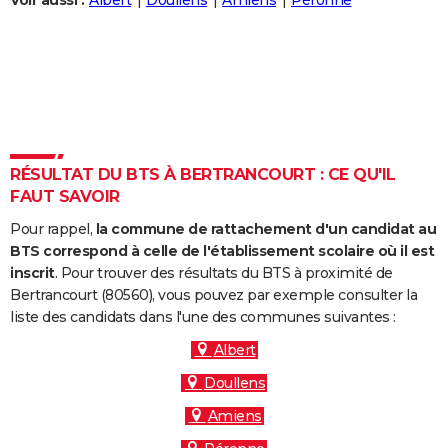
Voir aussi :
Albert
Doullens
Amiens
Péronne
City break
Voyage de noces
Climat
Destinations
Voyage nature
Forum
+
PHOTO
GUIDES D'ACHAT
BONS PLANS
CARTE DE VOEUX
RÉSULTAT DU BTS À BERTRANCOURT : CE QU'IL
Carte Bonne année
Carte Pâques
Carte de Noël
Carte Saint-Valentin
Carte d'anniversaire
DICTIONNAIRE
FAUT SAVOIR
Biographies
Expressions
Dictionnaire
Citations
Proverbes
PROGRAMME TV
Pour rappel,
la commune de rattachement d'un candidat au
BTS correspond à celle de l'établissement scolaire où il est
COPAINS D'AVANT
inscrit
. Pour trouver des résultats du BTS à proximité de
Bertrancourt (80560), vous pouvez par exemple consulter la
Se connecter
Collèges
Universités
Service militaire
S'inscrire
Lycées
Primaires
Entreprises
Avis de recherche
AVIS DE DÉCÈS
liste des candidats dans l'une des communes suivantes :
FORUM
Albert
Doullens
Lifestyle
Sport
Television
Cinema
Bricolage
Culture
Auto
Voyage
Amiens