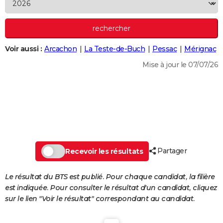
City break
Voyage de noces
Climat
Destinations
Voyage nature
Forum
+
PHOTO
GUIDES D'ACHAT
Voir aussi :
Arcachon
La Teste-de-Buch
Pessac
Mérignac
BONS PLANS
Mise à jour le 07/07/26
CARTE DE VOEUX
Carte Bonne année
Carte Pâques
Carte de Noël
Carte Saint-Valentin
Carte d'anniversaire
DICTIONNAIRE
Biographies
Expressions
Dictionnaire
Citations
Proverbes
PROGRAMME TV
COPAINS D'AVANT
Partager
Se connecter
Collèges
Universités
Service militaire
S'inscrire
Lycées
Primaires
Entreprises
Avis de recherche
Recevoir les résultats
AVIS DE DÉCÈS
FORUM
Le résultat du BTS est publié. Pour chaque candidat, la filière
est indiquée. Pour consulter le résultat d'un candidat, cliquez
Lifestyle
Sport
Television
Cinema
Bricolage
Culture
Auto
Voyage
sur le lien "Voir le résultat" correspondant au candidat.