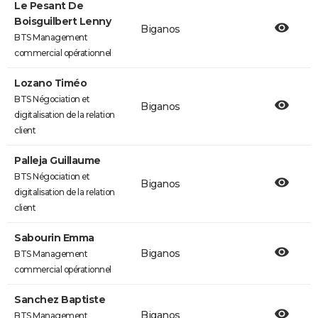
Le Pesant De
Boisguilbert Lenny
Biganos
BTS Management
commercial opérationnel
Lozano Timéo
BTS Négociation et
Biganos
digitalisation de la relation
client
Palleja Guillaume
BTS Négociation et
Biganos
digitalisation de la relation
client
Sabourin Emma
Biganos
BTS Management
commercial opérationnel
Sanchez Baptiste
Biganos
BTS Management