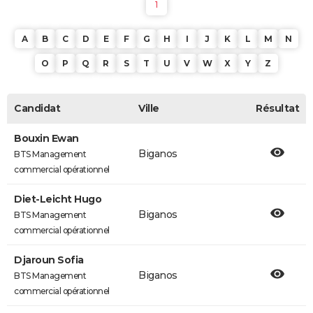
1
A
B
C
D
E
F
G
H
I
J
K
L
M
N
O
P
Q
R
S
T
U
V
W
X
Y
Z
Candidat
Ville
Résultat
Bouxin Ewan
Biganos
BTS Management
commercial opérationnel
Diet-Leicht Hugo
Biganos
BTS Management
commercial opérationnel
Djaroun Sofia
Biganos
BTS Management
commercial opérationnel