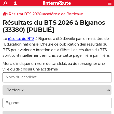
ACTUALITÉS
Connexion
S'inscrire
Résultat BTS 2026
Académie de Bordeaux
Rechercher
Société
Education
Villes
Politique
Faits Divers
Monde
+
SPORT
Résultats du BTS 2026 à
Biganos
Football
Cyclisme
Forum
Coupe du monde 2026
Tennis
Rugby
CULTURE
(33380) [PUBLIÉ]
TNT
Cinéma
Musique
Programme TV
Streaming
Sorties cinéma
+
FINANCE
Le
résultat du BTS
à Biganos a été dévoilé par le ministère de
l'Education nationale. L'heure de publication des résultats du
Impôts
Immobilier
Banque
Crédit
Retraite
Epargne
Risques naturels par ville
Assurance
AUTO
BTS peut varier en fonction de la filière. Les résultats du BTS
sont continuellement enrichis sur cette page filière par filière.
Réserver un essai
Berlines
Forum auto
Essais
Citadines
SUV
+
HIGH-TECH
Merci d'indiquer un nom de candidat, ou de renseigner une
Meilleur smartphone
Ordinateurs
Guide high-tech
Mobiles
Internet
Jeux vidéo
+
BRICOLAGE
ville ou de choisir une académie.
Aménagement intérieur
Cuisine
Jardinage
+
Forum
Extérieur
Salle de bains
Rangement
WEEK-END
Escapades
Expositions
Week-end nature
Guides de France
Patrimoine
Musées
+
LIFESTYLE
Bien-être
Mode
+
Art de vivre
Loisirs
Modes de vie
SANTE
Guide de la santé
Médicaments
+
Alimentation
Maladies
Sommeil
VOYAGE