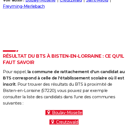
Voir aussi :
Boulay-Moselle
Creutzwald
Saint-Avold
City break
Voyage de noces
Climat
Destinations
Voyage nature
Forum
+
Freyming-Merlebach
PHOTO
GUIDES D'ACHAT
BONS PLANS
CARTE DE VOEUX
Carte Bonne année
Carte Pâques
Carte de Noël
Carte Saint-Valentin
Carte d'anniversaire
DICTIONNAIRE
RÉSULTAT DU BTS À BISTEN-EN-LORRAINE : CE QU'IL
FAUT SAVOIR
Biographies
Expressions
Dictionnaire
Citations
Proverbes
PROGRAMME TV
Pour rappel,
la commune de rattachement d'un candidat au
COPAINS D'AVANT
BTS correspond à celle de l'établissement scolaire où il est
inscrit
. Pour trouver des résultats du BTS à proximité de
Se connecter
Collèges
Universités
Service militaire
S'inscrire
Lycées
Primaires
Entreprises
Avis de recherche
AVIS DE DÉCÈS
Bisten-en-Lorraine (57220), vous pouvez par exemple
consulter la liste des candidats dans l'une des communes
FORUM
suivantes :
Lifestyle
Sport
Television
Cinema
Bricolage
Culture
Auto
Voyage
Boulay-Moselle
Creutzwald