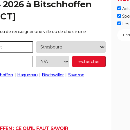
S 2026 à
Bitschhoffen
Actu
ECT]
Spo
Les 
ou de renseigner une ville ou de choisir une
hoffen
Haguenau
Bischwiller
Saverne
FEN : CE QU'IL FAUT SAVOIR