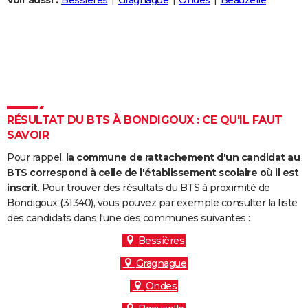
Voir aussi :
Bessières
Gragnague
Ondes
Beauzelle
City break
Voyage de noces
Climat
Destinations
Voyage nature
Forum
+
PHOTO
GUIDES D'ACHAT
BONS PLANS
CARTE DE VOEUX
RÉSULTAT DU BTS À BONDIGOUX : CE QU'IL FAUT
Carte Bonne année
Carte Pâques
Carte de Noël
Carte Saint-Valentin
Carte d'anniversaire
DICTIONNAIRE
SAVOIR
Biographies
Expressions
Dictionnaire
Citations
Proverbes
PROGRAMME TV
Pour rappel,
la commune de rattachement d'un candidat au
BTS correspond à celle de l'établissement scolaire où il est
COPAINS D'AVANT
inscrit
. Pour trouver des résultats du BTS à proximité de
Bondigoux (31340), vous pouvez par exemple consulter la liste
Se connecter
Collèges
Universités
Service militaire
S'inscrire
Lycées
Primaires
Entreprises
Avis de recherche
AVIS DE DÉCÈS
des candidats dans l'une des communes suivantes :
FORUM
Bessières
Gragnague
Lifestyle
Sport
Television
Cinema
Bricolage
Culture
Auto
Voyage
Ondes