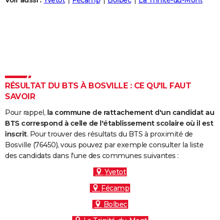
Voir aussi :
Yvetot
Fécamp
Bolbec
La Trinité-du-Mont
City break
Voyage de noces
Climat
Destinations
Voyage nature
Forum
+
PHOTO
GUIDES D'ACHAT
BONS PLANS
CARTE DE VOEUX
RÉSULTAT DU BTS À BOSVILLE : CE QU'IL FAUT
Carte Bonne année
Carte Pâques
Carte de Noël
Carte Saint-Valentin
Carte d'anniversaire
DICTIONNAIRE
SAVOIR
Biographies
Expressions
Dictionnaire
Citations
Proverbes
PROGRAMME TV
Pour rappel,
la commune de rattachement d'un candidat au
BTS correspond à celle de l'établissement scolaire où il est
COPAINS D'AVANT
inscrit
. Pour trouver des résultats du BTS à proximité de
Bosville (76450), vous pouvez par exemple consulter la liste
Se connecter
Collèges
Universités
Service militaire
S'inscrire
Lycées
Primaires
Entreprises
Avis de recherche
AVIS DE DÉCÈS
des candidats dans l'une des communes suivantes :
FORUM
Yvetot
Fécamp
Lifestyle
Sport
Television
Cinema
Bricolage
Culture
Auto
Voyage
Bolbec