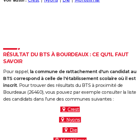
Voir aussi :
Crest
Nyons
Die
Montélimar
City break
Voyage de noces
Climat
Destinations
Voyage nature
Forum
+
PHOTO
GUIDES D'ACHAT
BONS PLANS
CARTE DE VOEUX
RÉSULTAT DU BTS À BOURDEAUX : CE QU'IL FAUT
Carte Bonne année
Carte Pâques
Carte de Noël
Carte Saint-Valentin
Carte d'anniversaire
DICTIONNAIRE
SAVOIR
Biographies
Expressions
Dictionnaire
Citations
Proverbes
PROGRAMME TV
Pour rappel,
la commune de rattachement d'un candidat au
BTS correspond à celle de l'établissement scolaire où il est
COPAINS D'AVANT
inscrit
. Pour trouver des résultats du BTS à proximité de
Bourdeaux (26460), vous pouvez par exemple consulter la liste
Se connecter
Collèges
Universités
Service militaire
S'inscrire
Lycées
Primaires
Entreprises
Avis de recherche
AVIS DE DÉCÈS
des candidats dans l'une des communes suivantes :
FORUM
Crest
Nyons
Lifestyle
Sport
Television
Cinema
Bricolage
Culture
Auto
Voyage
Die