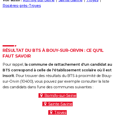
Voir aussi :
Romilly-sur-Seine
Sainte-Savine
Troyes
City break
Voyage de noces
Climat
Destinations
Voyage nature
Forum
+
Rosières-près-Troyes
PHOTO
GUIDES D'ACHAT
BONS PLANS
CARTE DE VOEUX
Carte Bonne année
Carte Pâques
Carte de Noël
Carte Saint-Valentin
Carte d'anniversaire
DICTIONNAIRE
RÉSULTAT DU BTS À BOUY-SUR-ORVIN : CE QU'IL
FAUT SAVOIR
Biographies
Expressions
Dictionnaire
Citations
Proverbes
PROGRAMME TV
Pour rappel,
la commune de rattachement d'un candidat au
COPAINS D'AVANT
BTS correspond à celle de l'établissement scolaire où il est
inscrit
. Pour trouver des résultats du BTS à proximité de Bouy-
Se connecter
Collèges
Universités
Service militaire
S'inscrire
Lycées
Primaires
Entreprises
Avis de recherche
AVIS DE DÉCÈS
sur-Orvin (10400), vous pouvez par exemple consulter la liste
des candidats dans l'une des communes suivantes :
FORUM
Romilly-sur-Seine
Lifestyle
Sport
Television
Cinema
Bricolage
Culture
Auto
Voyage
Sainte-Savine
Troyes