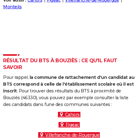
Voir aussi :
Cahors
Figeac
Villefranche-de-Rouergue
City break
Voyage de noces
Climat
Destinations
Voyage nature
Forum
+
Monteils
PHOTO
GUIDES D'ACHAT
BONS PLANS
CARTE DE VOEUX
Carte Bonne année
Carte Pâques
Carte de Noël
Carte Saint-Valentin
Carte d'anniversaire
DICTIONNAIRE
RÉSULTAT DU BTS À BOUZIÈS : CE QU'IL FAUT
SAVOIR
Biographies
Expressions
Dictionnaire
Citations
Proverbes
PROGRAMME TV
Pour rappel,
la commune de rattachement d'un candidat au
COPAINS D'AVANT
BTS correspond à celle de l'établissement scolaire où il est
inscrit
. Pour trouver des résultats du BTS à proximité de
Se connecter
Collèges
Universités
Service militaire
S'inscrire
Lycées
Primaires
Entreprises
Avis de recherche
AVIS DE DÉCÈS
Bouziès (46330), vous pouvez par exemple consulter la liste
des candidats dans l'une des communes suivantes :
FORUM
Cahors
Lifestyle
Sport
Television
Cinema
Bricolage
Culture
Auto
Voyage
Figeac
Villefranche-de-Rouergue