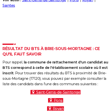
Voir aussi :
Saint-Genis-de-Saintonge
Pons
Royan
City break
Voyage de noces
Climat
Destinations
Voyage nature
Forum
+
Saintes
PHOTO
GUIDES D'ACHAT
BONS PLANS
CARTE DE VOEUX
Carte Bonne année
Carte Pâques
Carte de Noël
Carte Saint-Valentin
Carte d'anniversaire
DICTIONNAIRE
RÉSULTAT DU BTS À BRIE-SOUS-MORTAGNE : CE
QU'IL FAUT SAVOIR
Biographies
Expressions
Dictionnaire
Citations
Proverbes
PROGRAMME TV
Pour rappel,
la commune de rattachement d'un candidat au
COPAINS D'AVANT
BTS correspond à celle de l'établissement scolaire où il est
inscrit
. Pour trouver des résultats du BTS à proximité de Brie-
Se connecter
Collèges
Universités
Service militaire
S'inscrire
Lycées
Primaires
Entreprises
Avis de recherche
AVIS DE DÉCÈS
sous-Mortagne (17120), vous pouvez par exemple consulter la
liste des candidats dans l'une des communes suivantes :
FORUM
Saint-Genis-de-Saintonge
Lifestyle
Sport
Television
Cinema
Bricolage
Culture
Auto
Voyage
Pons
Royan