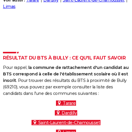
Voir aussi :
Tarare
Dardilly
Saint-Laurent-de-Chamousset
City break
Voyage de noces
Climat
Destinations
Voyage nature
Forum
+
Limas
PHOTO
GUIDES D'ACHAT
BONS PLANS
CARTE DE VOEUX
Carte Bonne année
Carte Pâques
Carte de Noël
Carte Saint-Valentin
Carte d'anniversaire
DICTIONNAIRE
RÉSULTAT DU BTS À BULLY : CE QU'IL FAUT SAVOIR
Biographies
Expressions
Dictionnaire
Citations
Proverbes
PROGRAMME TV
Pour rappel,
la commune de rattachement d'un candidat au
BTS correspond à celle de l'établissement scolaire où il est
COPAINS D'AVANT
inscrit
. Pour trouver des résultats du BTS à proximité de Bully
(69210), vous pouvez par exemple consulter la liste des
Se connecter
Collèges
Universités
Service militaire
S'inscrire
Lycées
Primaires
Entreprises
Avis de recherche
AVIS DE DÉCÈS
candidats dans l'une des communes suivantes :
FORUM
Tarare
Dardilly
Lifestyle
Sport
Television
Cinema
Bricolage
Culture
Auto
Voyage
Saint-Laurent-de-Chamousset