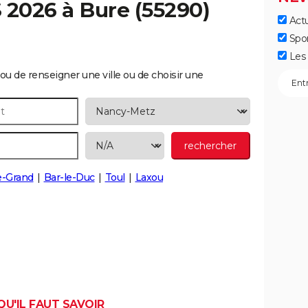
S 2026 à
Bure
(55290)
Actu
Spo
Les 
ou de renseigner une ville ou de choisir une
le-Grand
Bar-le-Duc
Toul
Laxou
QU'IL FAUT SAVOIR