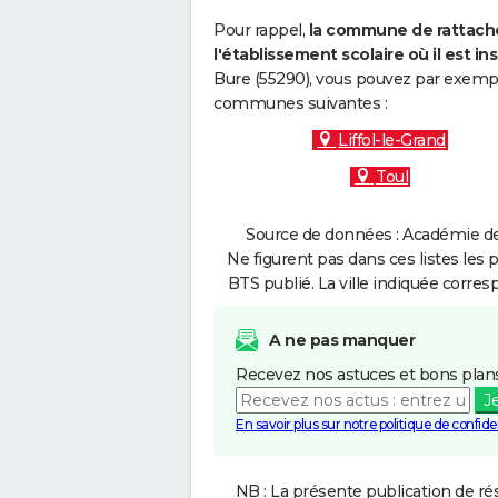
Pour rappel,
la commune de rattache
l'établissement scolaire où il est ins
Bure (55290), vous pouvez par exemple
communes suivantes :
Liffol-le-Grand
Toul
Source de données : Académie de
Ne figurent pas dans ces listes les 
BTS publié. La ville indiquée corres
A ne pas manquer
Recevez nos astuces et bons plans
J
En savoir plus sur notre politique de confiden
NB : La présente publication de rés