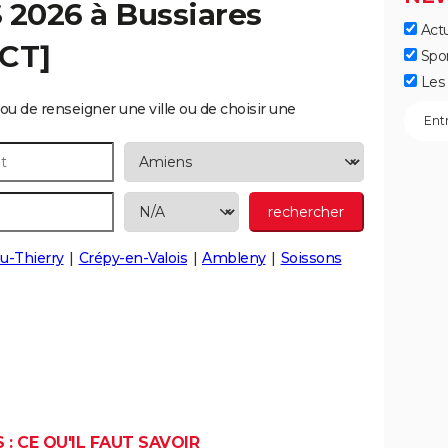
S 2026 à
Bussiares
Actu
ECT]
Spo
Les 
ou de renseigner une ville ou de choisir une
u-Thierry
Crépy-en-Valois
Ambleny
Soissons
: CE QU'IL FAUT SAVOIR