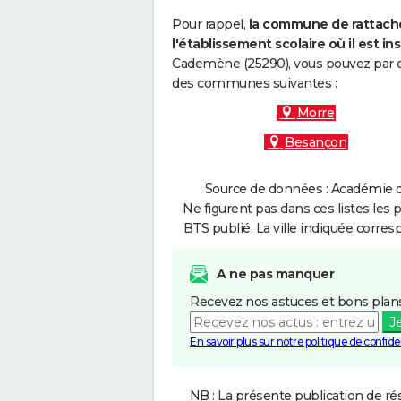
Pour rappel,
la commune de rattache
l'établissement scolaire où il est ins
Cademène (25290), vous pouvez par ex
des communes suivantes :
Morre
Besançon
Source de données : Académie d
Ne figurent pas dans ces listes les 
BTS publié. La ville indiquée corres
A ne pas manquer
Recevez nos astuces et bons plans
J
En savoir plus sur notre politique de confiden
NB : La présente publication de rés