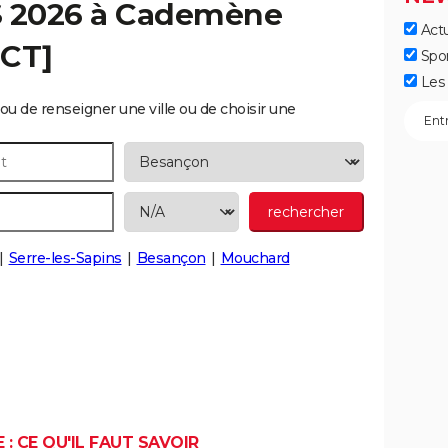
S 2026 à
Cademène
Actu
ECT]
Spo
Les 
ou de renseigner une ville ou de choisir une
Serre-les-Sapins
Besançon
Mouchard
: CE QU'IL FAUT SAVOIR