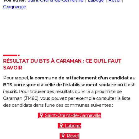
Voir aussi :
Saint-Orens-de-Gameville
Labège
Revel
City break
Voyage de noces
Climat
Destinations
Voyage nature
Forum
+
Gragnague
PHOTO
GUIDES D'ACHAT
BONS PLANS
CARTE DE VOEUX
Carte Bonne année
Carte Pâques
Carte de Noël
Carte Saint-Valentin
Carte d'anniversaire
DICTIONNAIRE
RÉSULTAT DU BTS À CARAMAN : CE QU'IL FAUT
SAVOIR
Biographies
Expressions
Dictionnaire
Citations
Proverbes
PROGRAMME TV
Pour rappel,
la commune de rattachement d'un candidat au
COPAINS D'AVANT
BTS correspond à celle de l'établissement scolaire où il est
inscrit
. Pour trouver des résultats du BTS à proximité de
Se connecter
Collèges
Universités
Service militaire
S'inscrire
Lycées
Primaires
Entreprises
Avis de recherche
AVIS DE DÉCÈS
Caraman (31460), vous pouvez par exemple consulter la liste
des candidats dans l'une des communes suivantes :
FORUM
Saint-Orens-de-Gameville
Lifestyle
Sport
Television
Cinema
Bricolage
Culture
Auto
Voyage
Labège
Revel