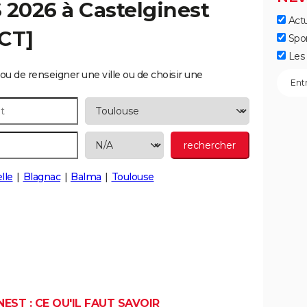
S 2026 à
Castelginest
Actu
ECT]
Spo
Les 
ou de renseigner une ville ou de choisir une
lle
Blagnac
Balma
Toulouse
EST : CE QU'IL FAUT SAVOIR