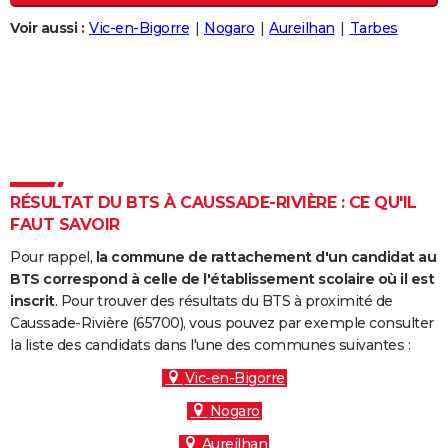
City break
Voyage de noces
Climat
Destinations
Voyage nature
Forum
+
PHOTO
Voir aussi :
Vic-en-Bigorre
Nogaro
Aureilhan
Tarbes
GUIDES D'ACHAT
BONS PLANS
CARTE DE VOEUX
Carte Bonne année
Carte Pâques
Carte de Noël
Carte Saint-Valentin
Carte d'anniversaire
DICTIONNAIRE
RÉSULTAT DU BTS À CAUSSADE-RIVIÈRE : CE QU'IL
Biographies
Expressions
Dictionnaire
Citations
Proverbes
FAUT SAVOIR
PROGRAMME TV
Pour rappel,
la commune de rattachement d'un candidat au
COPAINS D'AVANT
BTS correspond à celle de l'établissement scolaire où il est
inscrit
. Pour trouver des résultats du BTS à proximité de
Se connecter
Collèges
Universités
Service militaire
S'inscrire
Lycées
Primaires
Entreprises
Avis de recherche
AVIS DE DÉCÈS
Caussade-Rivière (65700), vous pouvez par exemple consulter
la liste des candidats dans l'une des communes suivantes :
FORUM
Vic-en-Bigorre
Lifestyle
Sport
Television
Cinema
Bricolage
Culture
Auto
Voyage
Nogaro
Aureilhan