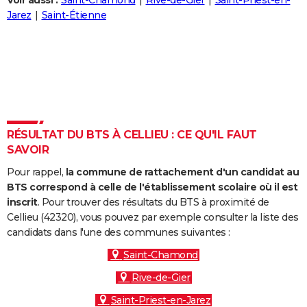
Voir aussi :
Saint-Chamond
Rive-de-Gier
Saint-Priest-en-
City break
Voyage de noces
Climat
Destinations
Voyage nature
Forum
+
Jarez
Saint-Étienne
PHOTO
GUIDES D'ACHAT
BONS PLANS
CARTE DE VOEUX
Carte Bonne année
Carte Pâques
Carte de Noël
Carte Saint-Valentin
Carte d'anniversaire
DICTIONNAIRE
RÉSULTAT DU BTS À CELLIEU : CE QU'IL FAUT
SAVOIR
Biographies
Expressions
Dictionnaire
Citations
Proverbes
PROGRAMME TV
Pour rappel,
la commune de rattachement d'un candidat au
COPAINS D'AVANT
BTS correspond à celle de l'établissement scolaire où il est
inscrit
. Pour trouver des résultats du BTS à proximité de
Se connecter
Collèges
Universités
Service militaire
S'inscrire
Lycées
Primaires
Entreprises
Avis de recherche
AVIS DE DÉCÈS
Cellieu (42320), vous pouvez par exemple consulter la liste des
candidats dans l'une des communes suivantes :
FORUM
Saint-Chamond
Lifestyle
Sport
Television
Cinema
Bricolage
Culture
Auto
Voyage
Rive-de-Gier
Saint-Priest-en-Jarez