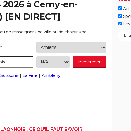
S 2026 à
Cerny-en-
Actu
) [EN DIRECT]
Spo
Les 
ou de renseigner une ville ou de choisir une
Soissons
La Fère
Ambleny
LAONNOIS : CE QU'IL FAUT SAVOIR