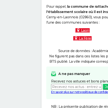
Pour rappel,
la commune de rattache
l'établissement scolaire où il est ins
Cerny-en-Laonnois (02860), vous pouv
l'une des communes suivantes :
Laon
La Fère
Source de données : Académie 
Ne figurent pas dans ces listes les 
BTS publié. La ville indiquée corres
A ne pas manquer
Recevez nos astuces et bons plans
J
En savoir plus sur notre politique de confiden
NB : La présente publication de rés