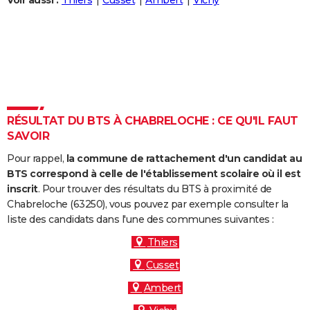
Voir aussi :
Thiers
Cusset
Ambert
Vichy
City break
Voyage de noces
Climat
Destinations
Voyage nature
Forum
+
PHOTO
GUIDES D'ACHAT
BONS PLANS
CARTE DE VOEUX
RÉSULTAT DU BTS À CHABRELOCHE : CE QU'IL FAUT
Carte Bonne année
Carte Pâques
Carte de Noël
Carte Saint-Valentin
Carte d'anniversaire
DICTIONNAIRE
SAVOIR
Biographies
Expressions
Dictionnaire
Citations
Proverbes
PROGRAMME TV
Pour rappel,
la commune de rattachement d'un candidat au
BTS correspond à celle de l'établissement scolaire où il est
COPAINS D'AVANT
inscrit
. Pour trouver des résultats du BTS à proximité de
Chabreloche (63250), vous pouvez par exemple consulter la
Se connecter
Collèges
Universités
Service militaire
S'inscrire
Lycées
Primaires
Entreprises
Avis de recherche
AVIS DE DÉCÈS
liste des candidats dans l'une des communes suivantes :
FORUM
Thiers
Cusset
Lifestyle
Sport
Television
Cinema
Bricolage
Culture
Auto
Voyage
Ambert