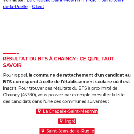
Voir aussi :
La Chapelle-Saint-Mesmin
Ingré
Saint-Jean-
City break
Voyage de noces
Climat
Destinations
Voyage nature
Forum
+
de-la-Ruelle
Olivet
PHOTO
GUIDES D'ACHAT
BONS PLANS
CARTE DE VOEUX
Carte Bonne année
Carte Pâques
Carte de Noël
Carte Saint-Valentin
Carte d'anniversaire
DICTIONNAIRE
RÉSULTAT DU BTS À CHAINGY : CE QU'IL FAUT
SAVOIR
Biographies
Expressions
Dictionnaire
Citations
Proverbes
PROGRAMME TV
Pour rappel,
la commune de rattachement d'un candidat au
COPAINS D'AVANT
BTS correspond à celle de l'établissement scolaire où il est
inscrit
. Pour trouver des résultats du BTS à proximité de
Se connecter
Collèges
Universités
Service militaire
S'inscrire
Lycées
Primaires
Entreprises
Avis de recherche
AVIS DE DÉCÈS
Chaingy (45380), vous pouvez par exemple consulter la liste
des candidats dans l'une des communes suivantes :
FORUM
La Chapelle-Saint-Mesmin
Lifestyle
Sport
Television
Cinema
Bricolage
Culture
Auto
Voyage
Ingré
Saint-Jean-de-la-Ruelle