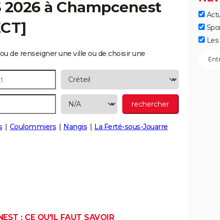
S 2026 à
Champcenest
Actu
ECT]
Spo
Les 
ou de renseigner une ville ou de choisir une
s
Coulommiers
Nangis
La Ferté-sous-Jouarre
ST : CE QU'IL FAUT SAVOIR