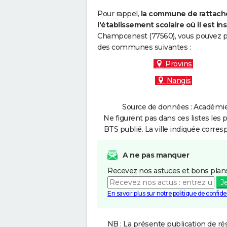
Pour rappel,
la commune de rattache
l'établissement scolaire où il est ins
Champcenest (77560), vous pouvez par
des communes suivantes :
Provins
Nangis
Source de données : Académie d
Ne figurent pas dans ces listes les 
BTS publié. La ville indiquée corres
A ne pas manquer
Recevez nos astuces et bons plans
J
En savoir plus sur notre politique de confiden
NB : La présente publication de rés