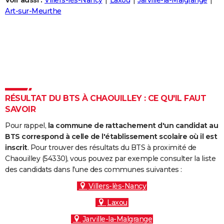
Voir aussi :
Villers-lès-Nancy
Laxou
Jarville-la-Malgrange
City break
Voyage de noces
Climat
Destinations
Voyage nature
Forum
+
Art-sur-Meurthe
PHOTO
GUIDES D'ACHAT
BONS PLANS
CARTE DE VOEUX
Carte Bonne année
Carte Pâques
Carte de Noël
Carte Saint-Valentin
Carte d'anniversaire
DICTIONNAIRE
RÉSULTAT DU BTS À CHAOUILLEY : CE QU'IL FAUT
SAVOIR
Biographies
Expressions
Dictionnaire
Citations
Proverbes
PROGRAMME TV
Pour rappel,
la commune de rattachement d'un candidat au
COPAINS D'AVANT
BTS correspond à celle de l'établissement scolaire où il est
inscrit
. Pour trouver des résultats du BTS à proximité de
Se connecter
Collèges
Universités
Service militaire
S'inscrire
Lycées
Primaires
Entreprises
Avis de recherche
AVIS DE DÉCÈS
Chaouilley (54330), vous pouvez par exemple consulter la liste
des candidats dans l'une des communes suivantes :
FORUM
Villers-lès-Nancy
Lifestyle
Sport
Television
Cinema
Bricolage
Culture
Auto
Voyage
Laxou
Jarville-la-Malgrange